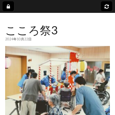
社
こころ祭3
会
2024年10月22日
福
祉
法
人
蓬