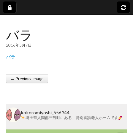
社
バラ
会
2016年5月7日
福
バラ
祉
← Previous Image
法
Post navigation
人
kokoromiyoshi_556344
蓬
埼玉県入間郡三芳町にある、特別養護老人ホームです