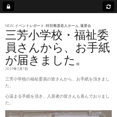
社
NEW
,
イベントレポート
,
特別養護老人ホーム
,
蓬莱会
会
三芳小学校・福祉委
福
員さんから、お手紙
が届きました。
祉
2019年1月7日
法
三芳小学校の福祉委員の皆さんから、お手紙を頂きまし
た。
人
心温まる手紙を頂き、入居者の皆さんも喜んでおりまし
蓬
た。