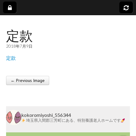
社
定款
会
2018年7月9日
福
定款
祉
← Previous Image
法
Post navigation
人
kokoromiyoshi_556344
蓬
埼玉県入間郡三芳町にある、特別養護老人ホームです