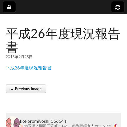
社
平成26年度現況報告
会
書
福
2015年9月25日
祉
平成26年度現況報告書
法
← Previous Image
Post navigation
人
蓬
kokoromiyoshi_556344
埼玉県入間郡三芳町にある、特別養護老人ホームです