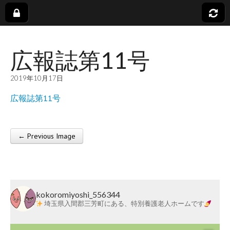
社
広報誌第11号
会
2019年10月17日
福
広報誌第11号
祉
← Previous Image
法
Post navigation
人
kokoromiyoshi_556344
蓬
埼玉県入間郡三芳町にある、特別養護老人ホームです