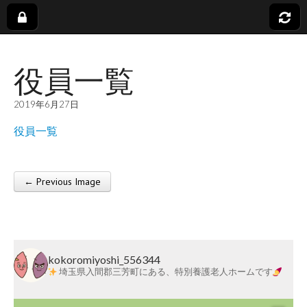
社
役員一覧
会
2019年6月27日
福
役員一覧
祉
← Previous Image
法
Post navigation
人
kokoromiyoshi_556344
蓬
埼玉県入間郡三芳町にある、特別養護老人ホームです