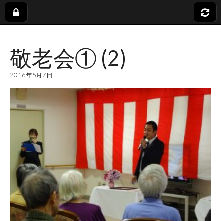
社
敬老会① (2)
会
2016年5月7日
福
祉
法
人
蓬