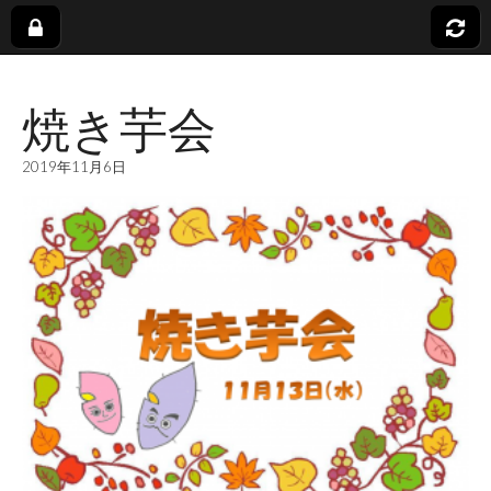
社
焼き芋会
会
2019年11月6日
福
祉
法
人
蓬