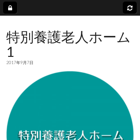
社
特別養護老人ホーム
会
1
福
2017年9月7日
祉
法
人
蓬