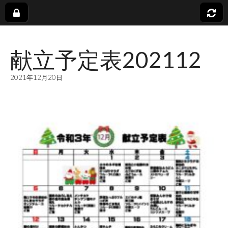
社
献立予定表202112
会
2021年12月20日
福
祉
法
人
蓬