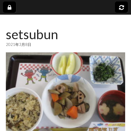
社
setsubun
会
2021年3月8日
福
祉
法
人
蓬