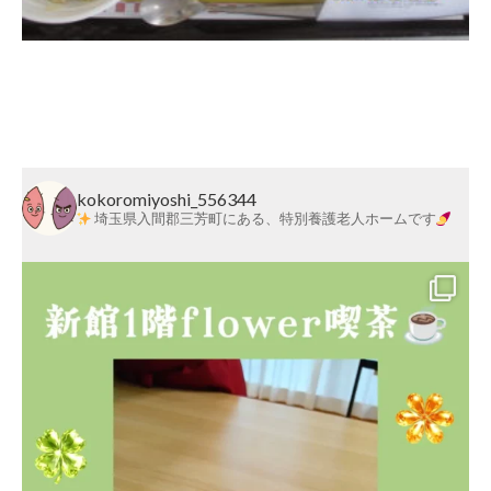
莱
会
Post navigation
kokoromiyoshi_556344
埼玉県入間郡三芳町にある、特別養護老人ホームです