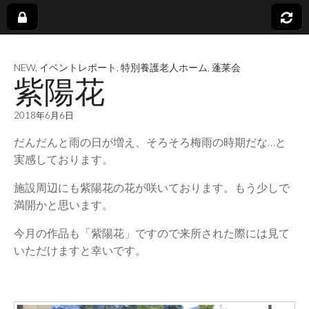
社
NEW
,
イベントレポート
,
特別養護老人ホーム
,
蓬莱会
会
紫陽花
福
2018年6月6日
だんだんと雨の日が増え、そろそろ梅雨の時期だな…と
祉
実感しております。
施設周辺にも紫陽花の花が咲いております。もう少しで
法
満開かと思います。
人
今月の作品も「紫陽花」ですので来所された際には見て
いただけますと幸いです。
蓬