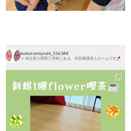
莱
会
Post navigation
kokoromiyoshi_556344
埼玉県入間郡三芳町にある、特別養護老人ホームです