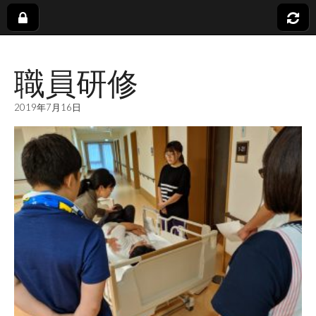
社
職員研修
会
2019年7月16日
福
祉
法
人
蓬