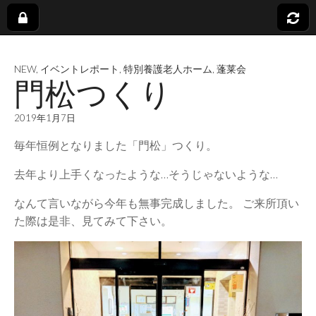
社
NEW
,
イベントレポート
,
特別養護老人ホーム
,
蓬莱会
会
門松つくり
福
2019年1月7日
毎年恒例となりました「門松」つくり。
祉
去年より上手くなったような…そうじゃないような…
法
なんて言いながら今年も無事完成しました。 ご来所頂い
た際は是非、見てみて下さい。
人
蓬