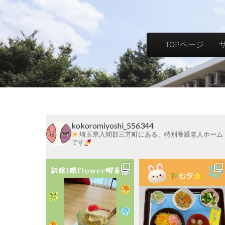
社
Skip to content
TOPページ
Main menu
会
福
kokoromiyoshi_556344
祉
埼玉県入間郡三芳町にある、特別養護老人ホーム
です
法
人