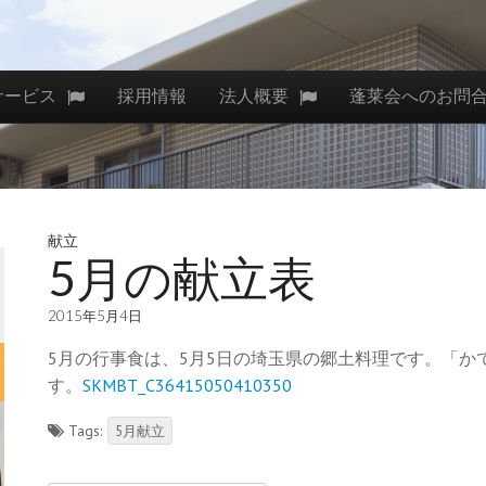
サービス
採用情報
法人概要
蓬莱会へのお問
献立
5月の献立表
2015年5月4日
5月の行事食は、5月5日の埼玉県の郷土料理です。「
す。
SKMBT_C36415050410350
Tags:
5月献立