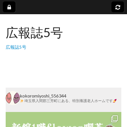
社
広報誌5号
会
福
広報誌5号
祉
法
人
kokoromiyoshi_556344
埼玉県入間郡三芳町にある、特別養護老人ホームです
蓬