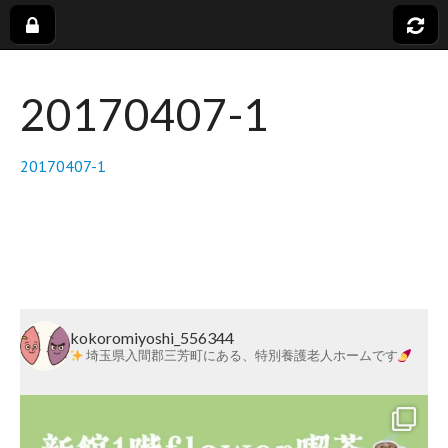
社
20170407-1
会
福
20170407-1
祉
法
人
kokoromiyoshi_556344
埼玉県入間郡三芳町にある、特別養護老人ホームです
蓬