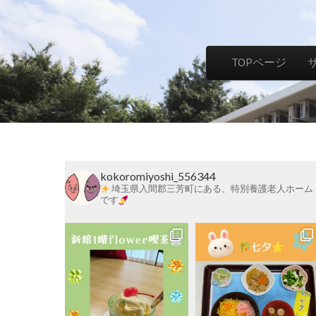
社
Skip to content
TOPページ
Main menu
会
福
kokoromiyoshi_556344
祉
埼玉県入間郡三芳町にある、特別養護老人ホーム
です
法
人