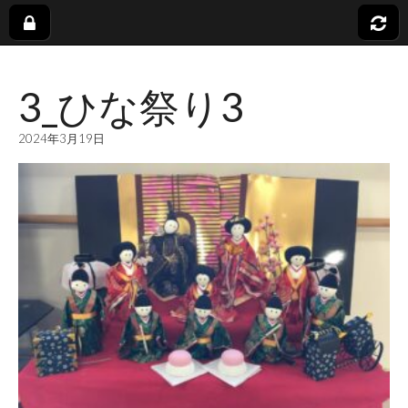
社
3_ひな祭り3
会
2024年3月19日
福
祉
法
人
蓬