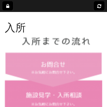
社
入所
会
福
祉
法
人
蓬