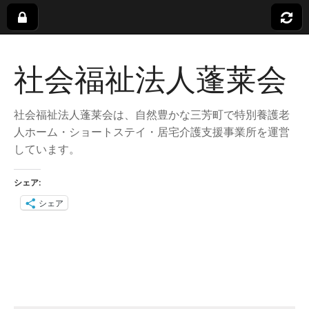
社
社会福祉法人蓬莱会
会
福
社会福祉法人蓬莱会は、自然豊かな三芳町で特別養護老
人ホーム・ショートステイ・居宅介護支援事業所を運営
しています。
祉
シェア:
法
シェア
人
蓬