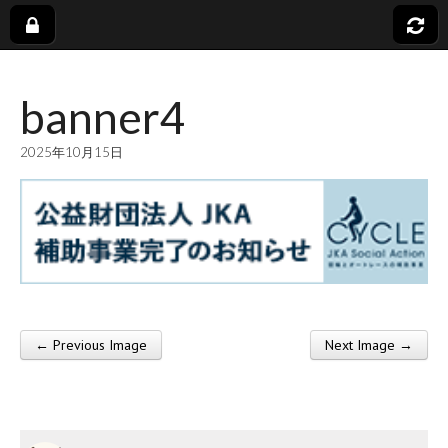
社
banner4
会
2025年10月15日
福
祉
法
人
← Previous Image
Next Image →
Post navigation
蓬