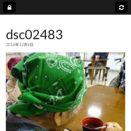
社
dsc02483
会
2016年12月6日
福
祉
法
人
蓬