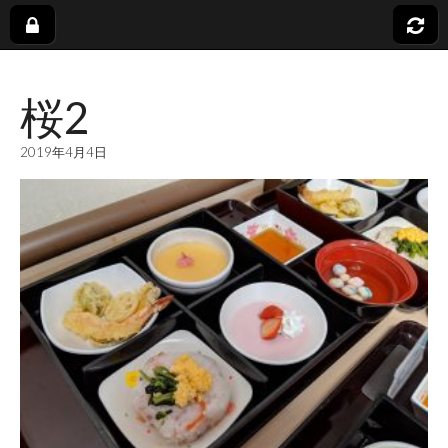
社
桜2
会
2019年4月4日
福
祉
法
人
蓬