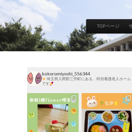
社
Skip to content
TOPページ
Main menu
会
福
kokoromiyoshi_556344
祉
埼玉県入間郡三芳町にある、特別養護老人ホーム
です
法
人