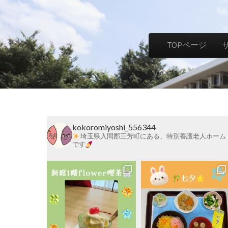
社
Skip to content
TOPページ
Main menu
会
福
kokoromiyoshi_556344
祉
埼玉県入間郡三芳町にある、特別養護老人ホーム
です
法
人