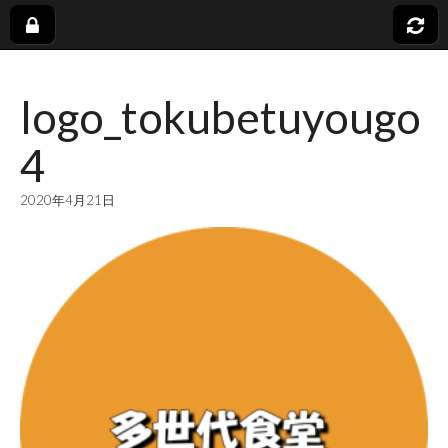
社
logo_tokubetuyougo
会
4
福
2020年4月21日
祉
法
人
蓬