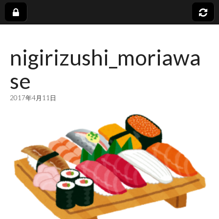
社
nigirizushi_moriawa
会
se
福
2017年4月11日
祉
法
人
蓬