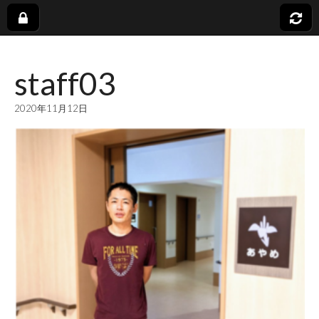
社
staff03
会
2020年11月12日
福
祉
法
人
蓬