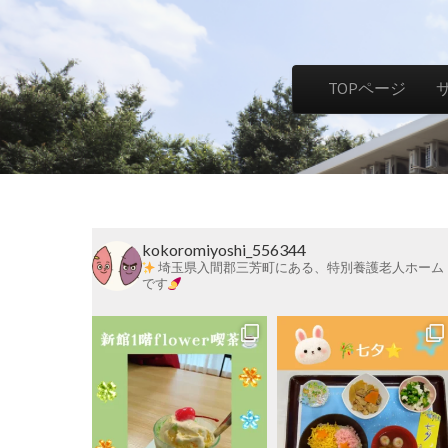
社
Skip to content
TOPページ
Main menu
会
福
kokoromiyoshi_556344
祉
埼玉県入間郡三芳町にある、特別養護老人ホーム
です
法
人